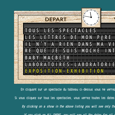
En cliquant sur un spectacle du tableau ci-dessus vous ne verre
Si vous cliquez sur tous les spectacles, vous verrez toutes les dates
By clicking on a show in the above listing you will see only th
If you click on ALL SHOWS, you will see all the dates for all 