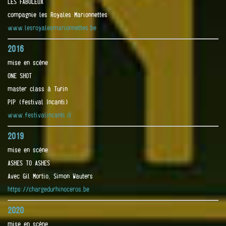
LES FABULEUX
compagnie les Royales Marionnettes
www.lesroyalesmarionnettes.be
2016
mise en scène
ONE SHOT
master class à Turin
PIP (festival Incanti)
www.festivalincanti.it
2019
mise en scène
ASHES TO ASHES
Avec Gil Mortio, Simon Wauters
https://chargedurhinoceros.be
2020
mise en scène