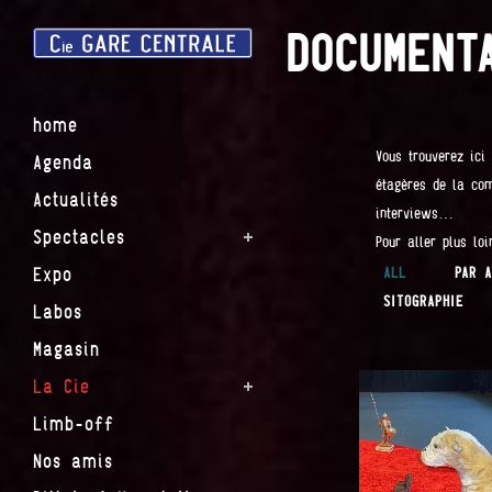
DOCUMENTA
home
Vous trouverez ici
Agenda
étagères de la com
Actualités
interviews…
Spectacles
Pour aller plus lo
Expo
ALL
PAR 
SITOGRAPHIE
Labos
Magasin
La Cie
Limb-off
FACE à face
Nos amis
Toby