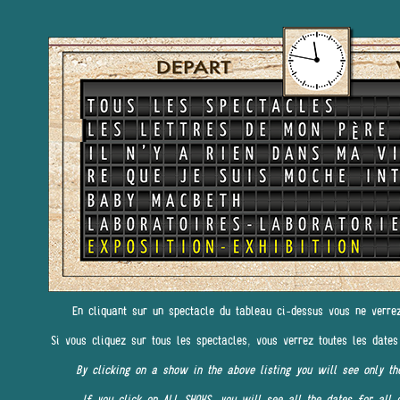
En cliquant sur un spectacle du tableau ci-dessus vous ne verre
Si vous cliquez sur tous les spectacles, vous verrez toutes les dates
By clicking on a show in the above listing you will see only th
If you click on ALL SHOWS, you will see all the dates for all 