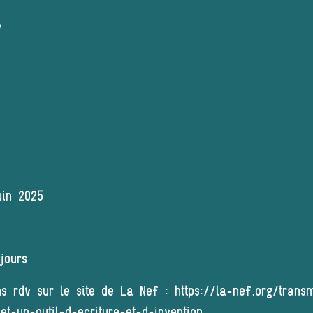
uin 2025
jours
ns rdv sur le site de La Nef : https://la-nef.org/trans
et-un-outil-d-ecriture-et-d-invention