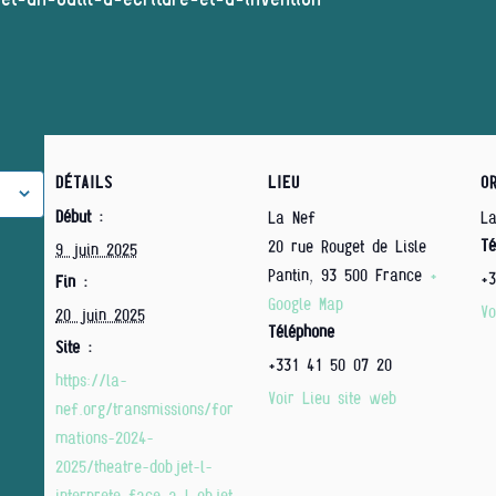
DÉTAILS
LIEU
O
Début :
La Nef
L
Té
20 rue Rouget de Lisle
9 juin 2025
Pantin
,
93 500
France
+
+3
Fin :
Google Map
Vo
20 juin 2025
Téléphone
Site :
+331 41 50 07 20
https://la-
Voir Lieu site web
nef.org/transmissions/for
mations-2024-
2025/theatre-dobjet-l-
interprete-face-a-l-objet-