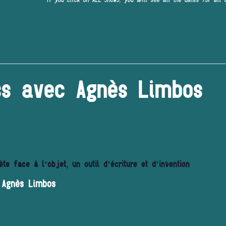
ss avec Agnès Limbos
ète face à l’objet, un outil d’écriture et d’invention
 Agnès Limbos