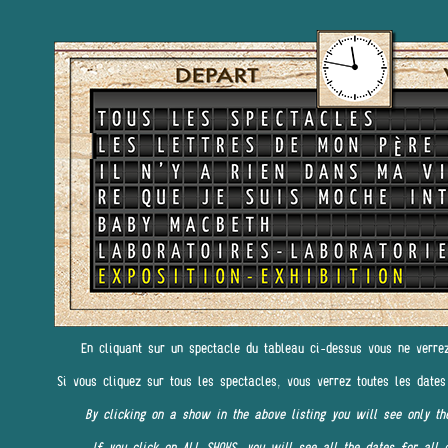
En cliquant sur un spectacle du tableau ci-dessus vous ne verre
Si vous cliquez sur tous les spectacles, vous verrez toutes les dates
By clicking on a show in the above listing you will see only th
If you click on ALL SHOWS, you will see all the dates for all 