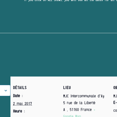
DÉTAILS
LIEU
O
Date :
MJC Intercommunale d’Ay
MJ
E-
5 rue de la Liberté
2 mai 2017
Aÿ
,
51160
France
+
c
Heure :
Google Map