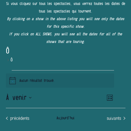
Si vous cliquez sur tous les spectacles, vous verrez toutes les dates de
tous les spectacles qui tournent.
By clicking on a show in the above listing you will see only the dates
for this specific show.
If you click on ALL SHOWS, you will see all the dates for all of the
shows that are touring.
Ô
Ô
ÉVÈNEMENTS
Aucun résultat trouvé.
Notice
À venir
Navigatio
NAVIGATI
Liste
de
PAR
Sélectionnez
vues
une
Évènemen
CONSULT
Évènements
Évènements
précédents
Aujourd’hui
suivants
date.