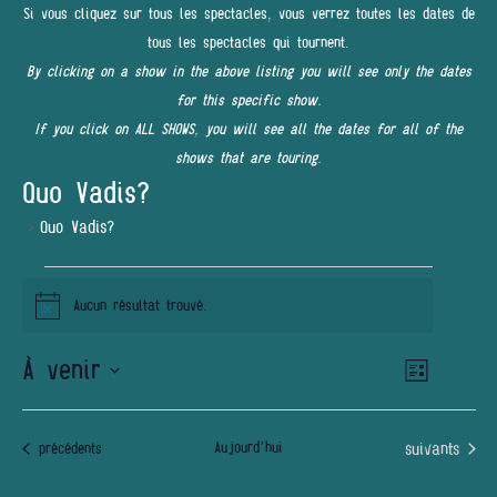
Si vous cliquez sur tous les spectacles, vous verrez toutes les dates de
tous les spectacles qui tournent.
By clicking on a show in the above listing you will see only the dates
for this specific show.
If you click on ALL SHOWS, you will see all the dates for all of the
shows that are touring.
Quo Vadis?
Quo Vadis?
ÉVÈNEMENTS
Aucun résultat trouvé.
Notice
À venir
Navigatio
NAVIGATI
Liste
de
PAR
Sélectionnez
vues
une
Évènemen
CONSULT
Évènements
Aujourd’hui
suivants
Évènements
précédents
date.