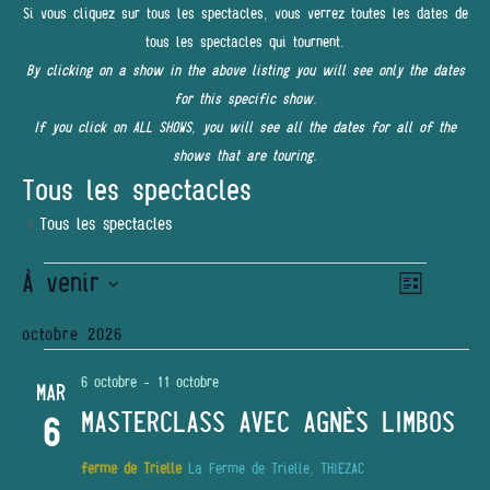
Si vous cliquez sur tous les spectacles, vous verrez toutes les dates de
tous les spectacles qui tournent.
By clicking on a show in the above listing you will see only the dates
for this specific show.
If you click on ALL SHOWS, you will see all the dates for all of the
shows that are touring.
Tous les spectacles
Tous les spectacles
ÉVÈNEMENTS
À venir
Navigatio
NAVIGATI
Liste
de
PAR
Sélectionnez
vues
octobre 2026
une
Évènemen
CONSULT
date.
6 octobre
-
11 octobre
MAR
MASTERCLASS AVEC AGNÈS LIMBOS
6
ferme de Trielle
La Ferme de Trielle, THIEZAC