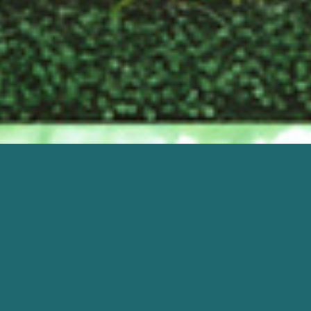
DEGAGE,PETIT!
De et par Agnès Limbos
Avec la précieuse collaboration de Marie Kateline Rutten à l’écriture
création 2002
spectacle tout public à partir de 7 ans
jauge : 150 spectateurs