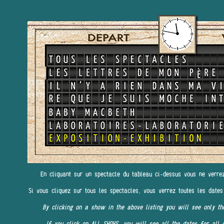
En cliquant sur un spectacle du tableau ci-dessus vous ne verre
Si vous cliquez sur tous les spectacles, vous verrez toutes les dates
By clicking on a show in the above listing you will see only th
If you click on ALL SHOWS, you will see all the dates for all 