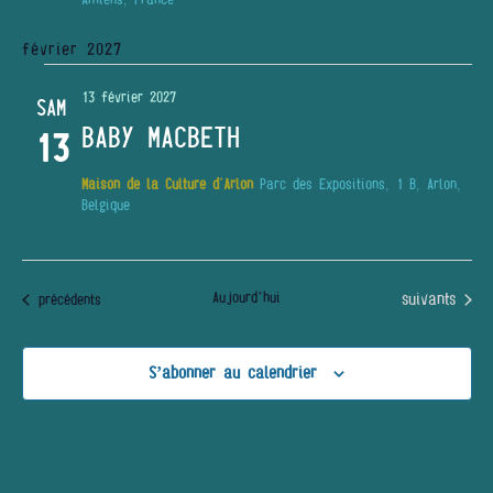
février 2027
13 février 2027
SAM
BABY MACBETH
13
Maison de la Culture d'Arlon
Parc des Expositions, 1 B, Arlon,
Belgique
Évènements
Aujourd’hui
suivants
Évènements
précédents
S’abonner au calendrier