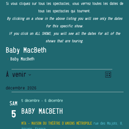
Si vous cliquez sur tous les spectacles, vous verrez toutes les dates de
tous les spectacles qui tournent.
By clicking on a show in the above listing you will see only the dates
for this specific show.
If you click on ALL SHOWS, you will see all the dates for all of the
shows that are touring.
Baby MacBeth
Baby MacBeth
ÉVÈNEMENTS
À venir
Navigatio
NAVIGATI
Liste
de
PAR
Sélectionnez
vues
décembre 2026
une
Évènemen
CONSULT
date.
5 décembre
-
6 décembre
SAM
BABY MACBETH
5
MTA - MAISON DU THÉÂTRE D'AMIENS MÉTROPOLE
rue des Majots, 8,
Amiens, France