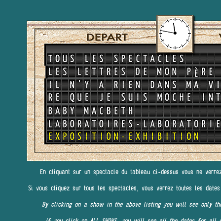
En cliquant sur un spectacle du tableau ci-dessus vous ne verre
Si vous cliquez sur tous les spectacles, vous verrez toutes les dates
By clicking on a show in the above listing you will see only th
If you click on ALL SHOWS, you will see all the dates for all 