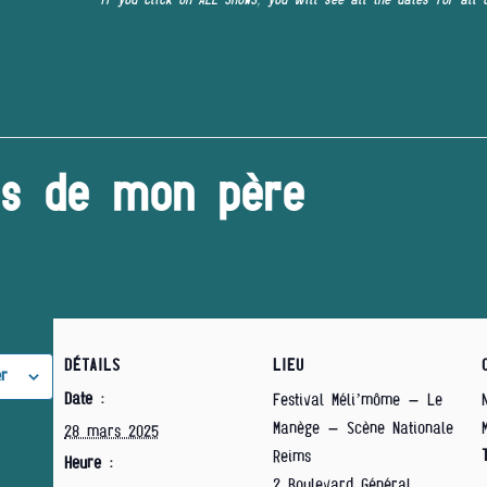
es de mon père
DÉTAILS
LIEU
er
Date :
Festival Méli’môme – Le
Manège – Scène Nationale
28 mars 2025
Reims
Heure :
2 Boulevard Général