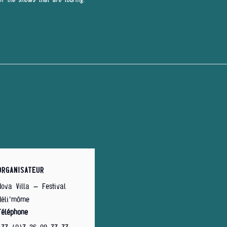
ORGANISATEUR
Nova Villa – Festival
Méli’môme
Téléphone