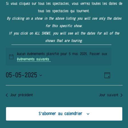
Si vous cliquez sur tous les spectacles, vous verrez toutes les dates de
tous les spectacles qui tournent.
By clicking on a show in the above listing you will see only the dates
for this specific show.
If you click on ALL SHOWS, you will see all the dates for all of the
shows that are touring.
Évènements
Aucun évènements planifié pour 5 mai 2025. Passer aux
for
Notice
évènements suivants
.
5
05-05-2025
Navigatio
NAVIGATI
Jour
mai
de
PAR
Sélectionnez
vues
2025
une
Évènemen
CONSULT
Jour précédent
Jour suivant
date.
S’abonner au calendrier