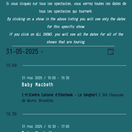
Si vous cliquez sur tous les spectacles, vous verrez toutes les dates de
tous les spectacles qui tournent.
By clicking on a show in the above listing you will see only the dates
for this specific show.
If you click on ALL SHOWS, you will see all the dates for all of the
shows that are touring.
Évènements
31-05-2025
Navigatio
NAVIGATI
Jour
de
for
PAR
Sélectionnez
vues
15:00
une
Évènemen
CONSULT
31
date.
31 mai 2025 / 15:00
-
15:30
mai
Baby Macbeth
2025
[:fr]Centre Culturel d’Etterbeek - Le Senghor[:]
366 Chaussée
de Wavre, Bruxelles
16:30
31 mai 2025 / 16:30
-
17:00