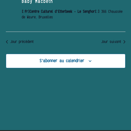
Baby Macbeth
[:fr]Centre Culturel d’Etterbeek - Le Senghor[:]
366 Chaussée
de Wavre, Bruxelles
Jour précédent
Jour suivant
S’abonner au calendrier