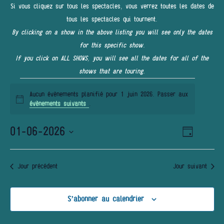
Si vous cliquez sur tous les spectacles, vous verrez toutes les dates de
tous les spectacles qui tournent.
By clicking on a show in the above listing you will see only the dates
for this specific show.
If you click on ALL SHOWS, you will see all the dates for all of the
shows that are touring.
Évènements
Aucun évènements planifié pour 1 juin 2026. Passer aux
for
Notice
évènements suivants
.
1
01-06-2026
Navigatio
NAVIGATI
Jour
juin
de
PAR
Sélectionnez
vues
2026
une
Évènemen
CONSULT
Jour précédent
Jour suivant
date.
S’abonner au calendrier