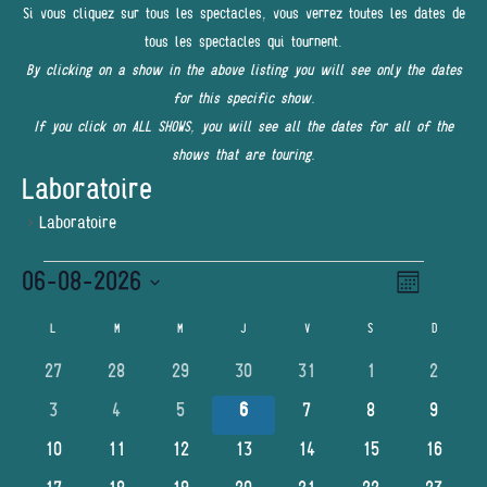
Si vous cliquez sur tous les spectacles, vous verrez toutes les dates de
tous les spectacles qui tournent.
By clicking on a show in the above listing you will see only the dates
for this specific show.
If you click on ALL SHOWS, you will see all the dates for all of the
shows that are touring.
Laboratoire
Laboratoire
ÉVÈNEMENTS
06-08-2026
Navigatio
NAVIGATI
Mois
de
PAR
Sélectionnez
vues
L
LUNDI
M
MARDI
M
MERCREDI
J
JEUDI
V
VENDREDI
S
SAMEDI
D
DIMANCHE
CALENDRIER
une
Évènemen
CONSULT
DE
0
0
0
0
0
0
0
27
28
29
30
31
1
2
date.
évènements
évènements
évènements
évènements
évènements
évènements
évènem
ÉVÈNEMENTS
0
0
0
0
0
0
0
3
4
5
6
7
8
9
évènements
évènements
évènements
évènements
évènements
évènements
évènem
0
0
0
0
0
0
0
10
11
12
13
14
15
16
évènements
évènements
évènements
évènements
évènements
évènements
évèneme