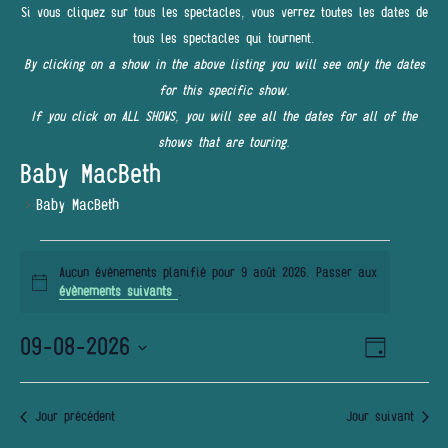
Si vous cliquez sur tous les spectacles, vous verrez toutes les dates de
tous les spectacles qui tournent.
By clicking on a show in the above listing you will see only the dates
for this specific show.
If you click on ALL SHOWS, you will see all the dates for all of the
shows that are touring.
Baby MacBeth
Baby MacBeth
ÉVÈNEMENTS
Aucun évènements planifié pour 9 août 2026. Passer aux
FOR
Notice
évènements suivants
.
9
09-08-2026
Navigatio
NAVIGATI
AOÛT
Jour
de
PAR
Sélectionnez
2026
vues
une
Évènemen
CONSULT
Jour précédent
Jour suivant
date.