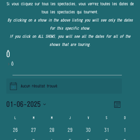
Si vous cliquez sur tous les spectacles, vous verrez toutes les dates de
tous les spectacles qui tournent.
By clicking on a show in the above listing you will see only the dates
for this specific show.
If you click on ALL SHOWS, you will see all the dates for all of the
shows that are touring.
Ô
Ô
ÉVÈNEMENTS
Aucun résultat trouvé.
Notice
01-06-2025
Navigatio
NAVIGATI
Mois
de
PAR
Sélectionnez
vues
L
LUNDI
M
MARDI
M
MERCREDI
J
JEUDI
V
VENDREDI
S
SAMEDI
D
DIMANCHE
CALENDRIER
une
Évènemen
CONSULT
DE
0
0
0
0
0
0
0
26
27
28
29
30
31
1
date.
évènements
évènements
évènements
évènements
évènements
évènements
évènem