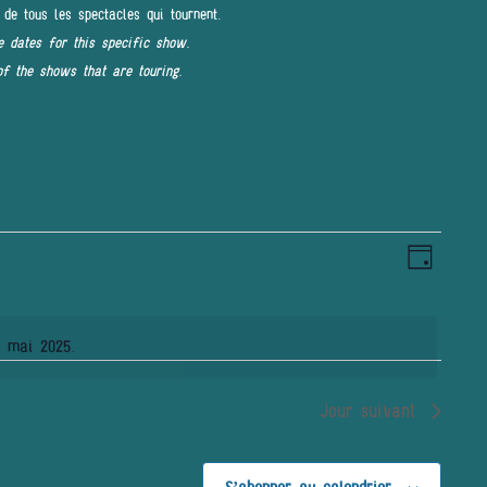
 de tous les spectacles qui tournent.
e dates for this specific show.
of the shows that are touring.
Navigat
NAVIGAT
Jour
de
PAR
vues
Évènem
CONSULT
0 mai 2025.
Jour suivant