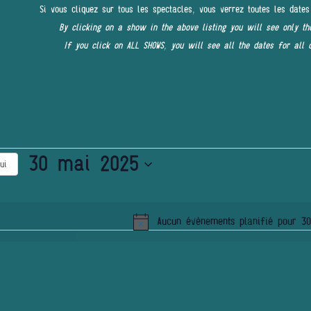
Si vous cliquez sur tous les spectacles, vous verrez toutes les dates
By clicking on a show in the above listing you will see only th
If you click on ALL SHOWS, you will see all the dates for all 
30 mai 2025
ui
Sélectionnez
une
Aucun évènements planifié pour 3
date.
Notice