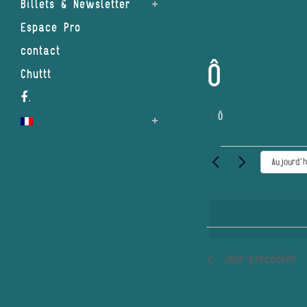
Billets & Newsletter
Espace Pro
contact
Ô
Chuttt
.
Ô
ÉVÈNEMENTS
Aujourd’h
FOR
30
MAI
2025
Jour précédent