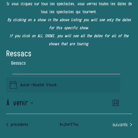
Si vous cliquez sur tous les spectacles, vous verrez toutes les dates de
tous les spectacles qui tournent.
By clicking on a show in the above listing you will see only the dates
for this specific show.
If you click on ALL SHOWS, you will see all the dates for all of the
shows that are touring.
Ressacs
Ressacs
ÉVÈNEMENTS
Aucun résultat trouvé.
Notice
À venir
Navigatio
NAVIGATI
Liste
de
PAR
Sélectionnez
vues
une
Évènemen
CONSULT
Évènements
Aujourd’hui
suivants
Évènements
précédents
date.