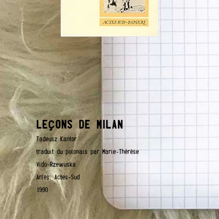
ç
LE
ONS DE MILAN
Tadeusz Kantor
traduit du polonais par Marie-Thérèse
Vido-Rzewuska
Arles, Actes-Sud
1990