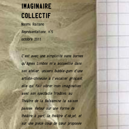
IMAGINAIRE
COLLECTIF
Naomi Raitano
Représentations
, n°5
octobre 2011
C’est avec une simplicité sans bornes
qu’Agnès Limbos m’a accueillie dans
son atelier, univers bubble-gum d’une
artiste-chineuse à l’escalier grinçant,
elle qui fait vibrer mon imagination
avec son spectacle
Troubles
au
Théâtre de la Balsamine la saison
passée. Retour sur une forme de
théâtre à part, le théâtre d’objet, et
sur une pièce coup de cœur proposée