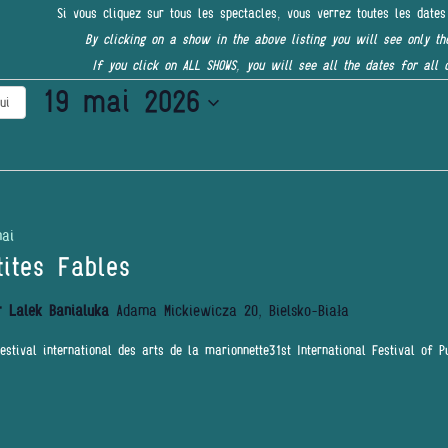
Si vous cliquez sur tous les spectacles, vous verrez toutes les dates
By clicking on a show in the above listing you will see only th
If you click on ALL SHOWS, you will see all the dates for all 
19 mai 2026
ui
Sélectionnez
une
date.
ai
tites Fables
r Lalek Banialuka
Adama Mickiewicza 20, Bielsko-Biała
estival international des arts de la marionnette31st International Festival of P