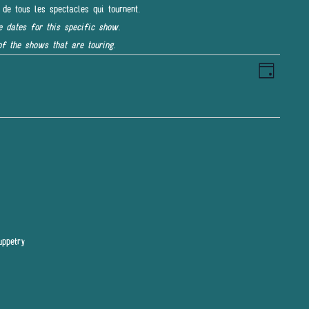
 de tous les spectacles qui tournent.
e dates for this specific show.
of the shows that are touring.
Navigat
NAVIGAT
Jour
de
PAR
vues
Évènem
CONSULT
uppetry