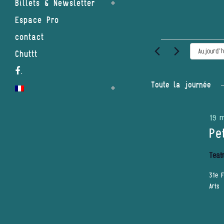
Billets & Newsletter
Espace Pro
contact
Évènements
Aujourd’h
Chuttt
for
.
19
Toute la journée
mai
19 m
2026
Pe
Teat
31e F
Arts